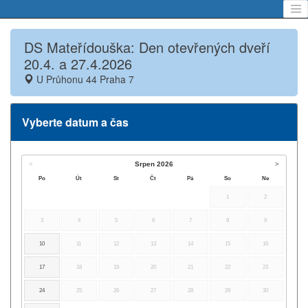
DS Mateřídouška: Den otevřených dveří
20.4. a 27.4.2026
U Průhonu 44 Praha 7
Vyberte datum a čas
Srpen
2026
Po
Út
St
Čt
Pá
So
Ne
1
2
3
4
5
6
7
8
9
10
11
12
13
14
15
16
17
18
19
20
21
22
23
24
25
26
27
28
29
30